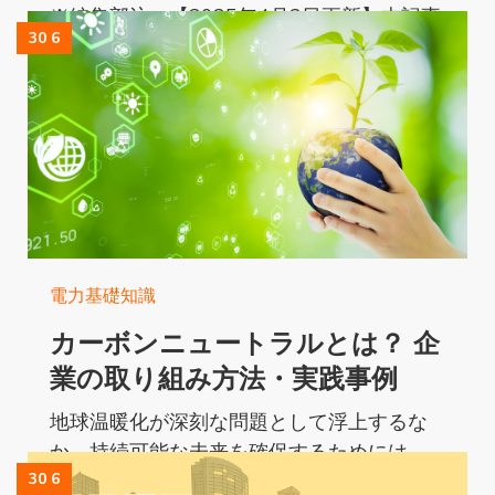
※編集部注：【2025年4月2日更新】本記事
30 6
は、最新の情報をもとに内容を一部修正し
ました。...
Read More...
電力基礎知識
カーボンニュートラルとは？ 企
業の取り組み方法・実践事例
地球温暖化が深刻な問題として浮上するな
か、持続可能な未来を確保するためには、
カーボンニュートラルの概念がますます重
30 6