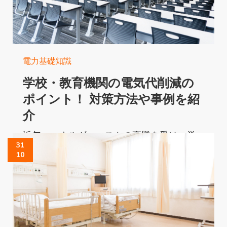
電力基礎知識
学校・教育機関の電気代削減の
ポイント！ 対策方法や事例を紹
介
近年、エネルギーコストの高騰を受け、学
31
校・教育機関の電気代削減が喫緊の課題と
10
なっています。電気代を抑えることは財源
の有効活用にも大きく貢献します。 ...
Read More...