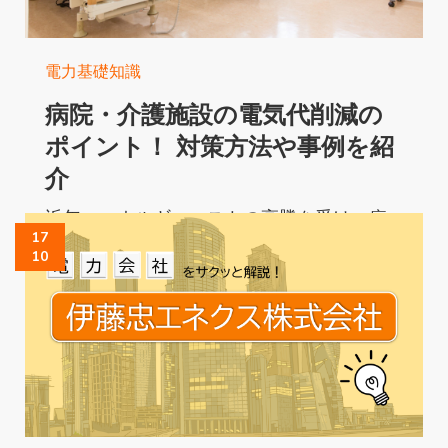
電力基礎知識
病院・介護施設の電気代削減の
ポイント！ 対策方法や事例を紹
介
近年、エネルギーコストの高騰を受け、病
17
院・介護施設の電気代削減が喫緊の課題と
10
なっています。電気代を抑えることは企業
の収益改善にも大きく貢献します。...
Read More...