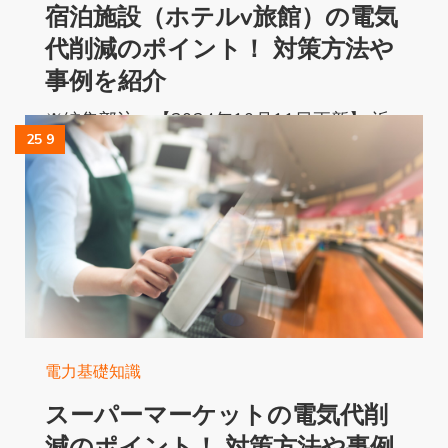
宿泊施設（ホテルv旅館）の電気
代削減のポイント！ 対策方法や
事例を紹介
※編集部注：【2024年10月11日更新】 近
25 9
年、エネルギーコストの高騰を受け、宿泊
施設の電気代削減が喫緊の課題となってい
ます。...
Read More...
電力基礎知識
スーパーマーケットの電気代削
減のポイント！ 対策方法や事例