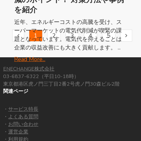
を紹介
近年、エネルギーコストの高騰を受け、ス
ーパーマーケットの電気代削減が喫緊の課
1
2
3
4
5
題となっています。電気代を抑えることは
企業の収益改善にも大きく貢献します。 ...
Read More...
ENECHANGE株式会社
03-6837-6322（平日10-18時）
東京都港区虎ノ門三丁目2番2号
虎ノ門30森ビル2階
関連ページ
・
サービス特長
・
よくある質問
・
お問い合わせ
・
運営企業
・
利用規約