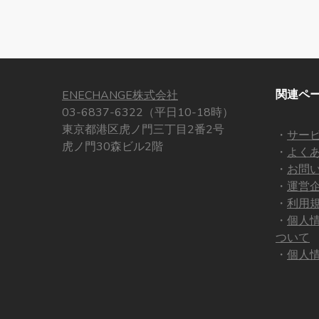
関連ペ
ENECHANGE株式会社
03-6837-6322（平日10-18時）
東京都港区虎ノ門三丁目2番2号
・
サー
虎ノ門30森ビル2階
・
よく
・
お問
・
運営
・
利用
・
個人
ついて
・
個人