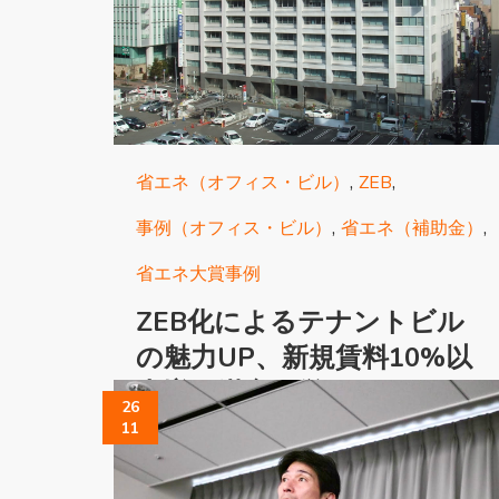
,
,
省エネ（オフィス・ビル）
ZEB
,
,
事例（オフィス・ビル）
省エネ（補助金）
省エネ大賞事例
ZEB化によるテナントビル
の魅力UP、新規賃料10%以
上増も満室経営
26
11
1965年4月に竣工した名古屋市中心部
のテナントビル「昭和ビル」。延床面
積19,431平方メートルのこのビルに、