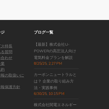
ージ
ブログ一覧
【最新】株式会社U-
ビス特長
POWERの高圧法人向け
ある質問
電気料金プランを解説
い合わせ
企業
8/25/25, 2:27 PM
規約
カーボンニュートラルと
情報の取扱いに
は？ 企業の取り組み方
情報保護方針
法・実践事例
6/30/25, 10:15 PM
株式会社関電エネルギー