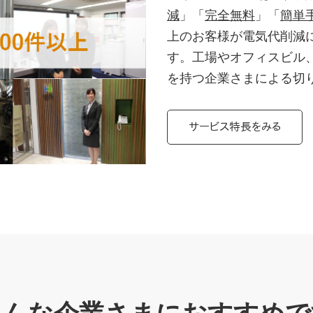
減
」「
完全無料
」「
簡単
上のお客様が電気代削減
す。工場やオフィスビル
を持つ企業さまによる切